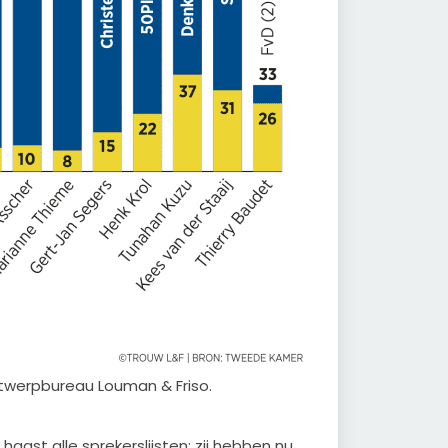
ntwerpbureau Louman & Friso.
aast alle sprekerslijsten; zij hebben nu