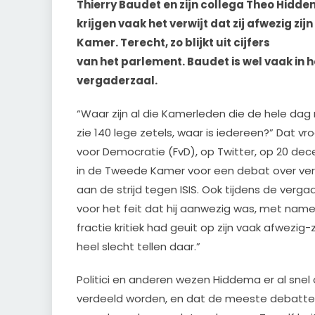
Thierry Baudet en zijn collega Theo Hid
krijgen vaak het verwijt dat zij afwezig zi
Kamer. Terecht, zo blijkt uit cijfers
van het parlement. Baudet is wel vaak in
vergaderzaal.
“Waar zijn al die Kamerleden die de hele dag 
zie 140 lege zetels, waar is iedereen?” Dat 
voor Democratie (FvD), op Twitter, op 20 dec
in de Tweede Kamer voor een debat over ver
aan de strijd tegen ISIS. Ook tijdens de ver
voor het feit dat hij aanwezig was, met name
fractie kritiek had geuit op zijn vaak afwezig-
heel slecht tellen daar.”
Politici en anderen wezen Hiddema er al snel
verdeeld worden, en dat de meeste debatt