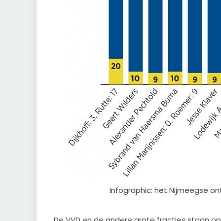
Infographic: het Nijmeegse o
De VVD en de andere grote fracties staan op h