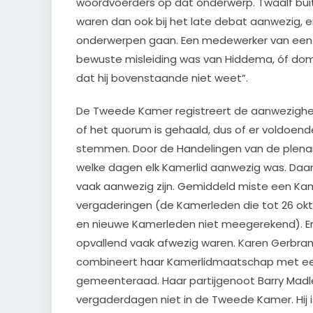
woordvoerders op dat onderwerp. Twaalf buit
waren dan ook bij het late debat aanwezig, e
onderwerpen gaan. Een medewerker van een 
bewuste misleiding was van Hiddema, óf domh
dat hij bovenstaande niet weet”.
De Tweede Kamer registreert de aanwezighei
of het quorum is gehaald, dus of er voldoend
stemmen. Door de Handelingen van de plenaire
welke dagen elk Kamerlid aanwezig was. Daar
vaak aanwezig zijn. Gemiddeld miste een Kame
vergaderingen (de Kamerleden die tot 26 okt
en nieuwe Kamerleden niet meegerekend). Er 
opvallend vaak afwezig waren. Karen Gerbrand
combineert haar Kamerlidmaatschap met een
gemeenteraad. Haar partijgenoot Barry Madl
vergaderdagen niet in de Tweede Kamer. Hij 