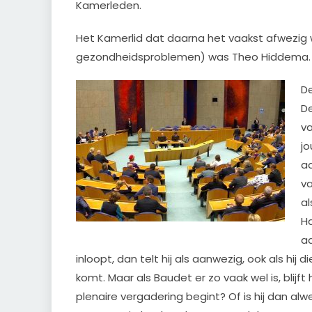
Kamerleden.
Het Kamerlid dat daarna het vaakst afwezig
gezondheidsproblemen) was Theo Hiddema. H
De
De
va
jo
a
va
al
Ha
aa
inloopt, dan telt hij als aanwezig, ook als hij
komt. Maar als Baudet er zo vaak wel is, blijft 
plenaire vergadering begint? Of is hij dan al