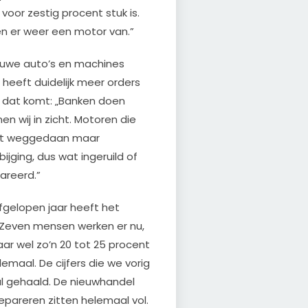
oor zestig procent stuk is.
en er weer een motor van.”
nieuwe auto’s en machines
 heeft duidelijk meer orders
oe dat komt: „Banken doen
en wij in zicht. Motoren die
iet weggedaan maar
jging, dus wat ingeruild of
areerd.”
 Afgelopen jaar heeft het
Zeven mensen werken er nu,
jaar wel zo’n 20 tot 25 procent
llemaal. De cijfers die we vorig
 al gehaald. De nieuwhandel
repareren zitten helemaal vol.