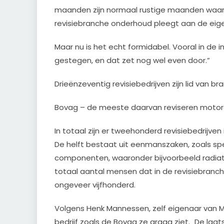
maanden zijn normaal rustige maanden waari
revisiebranche onderhoud pleegt aan de eig
Maar nu is het echt formidabel. Vooral in de in
gestegen, en dat zet nog wel even door.”
Drieënzeventig revisiebedrijven zijn lid van b
Bovag – de meeste daarvan reviseren motor
In totaal zijn er tweehonderd revisiebedrijven
De helft bestaat uit eenmanszaken, zoals spec
componenten, waaronder bijvoorbeeld radiat
totaal aantal mensen dat in de revisiebranc
ongeveer vijfhonderd.
Volgens Henk Mannessen, zelf eigenaar van 
bedrijf zoals de Bovag ze graag ziet. „De laats