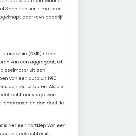
en: dat is de trend. Maar er
Deel 3 van een serie: motoren
pgeknapt door revisiebedrijf
otorenrevisie (DMR) staan
toren van een aggregaat, uit
dieselmotor uit een
ppen van een auto uit 1915.
ers aan het uitboren. Als die
 hebt echt eer van je werk.
tel omdraaien en dan doet ’ie
nder is net een hartklep van een
paciteit ook achteruit.