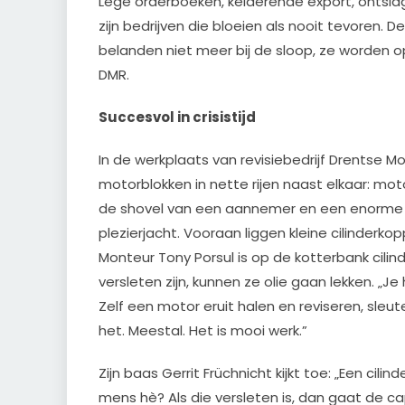
Lege orderboeken, kelderende export, ontslag
zijn bedrijven die bloeien als nooit tevoren. 
belanden niet meer bij de sloop, ze worden o
DMR.
Succesvol in crisistijd
In de werkplaats van revisiebedrijf Drentse M
motorblokken in nette rijen naast elkaar: mo
de shovel van een aannemer en een enorme 
plezierjacht. Vooraan liggen kleine cilinderko
Monteur Tony Porsul is op de kotterbank cilind
versleten zijn, kunnen ze olie gaan lekken. „Je
Zelf een motor eruit halen en reviseren, sleu
het. Meestal. Het is mooi werk.”
Zijn baas Gerrit Früchnicht kijkt toe: „Een cili
mens hè? Als die versleten is, dan gaat de ca