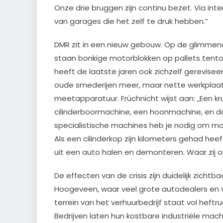
Onze drie bruggen zijn continu bezet. Via inte
van garages die het zelf te druk hebben.”
DMR zit in een nieuw gebouw. Op de glimmend
staan bonkige motorblokken op pallets tento
heeft de laatste jaren ook zichzelf gereviseer
oude smederijen meer, maar nette werkplaa
meetapparatuur. Früchnicht wijst aan: „Een kr
cilinderboormachine, een hoonmachine, en d
specialistische machines heb je nodig om mo
Als een cilinderkop zijn kilometers gehad he
uit een auto halen en demonteren. Waar zij o
De effecten van de crisis zijn duidelijk zichtba
Hoogeveen, waar veel grote autodealers en v
terrein van het verhuurbedrijf staat vol heft
Bedrijven laten hun kostbare industriële mach